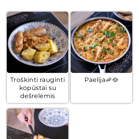
Troškinti rauginti
Paelija🦐🥘
kopūstai su
dešrelėmis