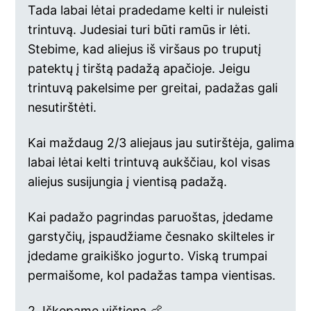
Tada labai lėtai pradedame kelti ir nuleisti
trintuvą. Judesiai turi būti ramūs ir lėti.
Stebime, kad aliejus iš viršaus po truputį
patektų į tirštą padažą apačioje. Jeigu
trintuvą pakelsime per greitai, padažas gali
nesutirštėti.
Kai maždaug 2/3 aliejaus jau sutirštėja, galima
labai lėtai kelti trintuvą aukščiau, kol visas
aliejus susijungia į vientisą padažą.
Kai padažo pagrindas paruoštas, įdedame
garstyčių, įspaudžiame česnako skilteles ir
įdedame graikiško jogurto. Viską trumpai
permaišome, kol padažas tampa vientisas.
2. Iškepame vištieną 🍗