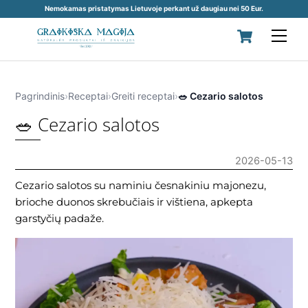
Nemokamas pristatymas Lietuvoje perkant už daugiau nei 50 Eur.
Skip
Cart
Men
to
content
Pagrindinis
›
Receptai
›
Greiti receptai
›
🥗 Cezario salotos
🥗 Cezario salotos
2026-05-13
Cezario salotos su naminiu česnakiniu majonezu,
brioche duonos skrebučiais ir vištiena, apkepta
garstyčių padaže.