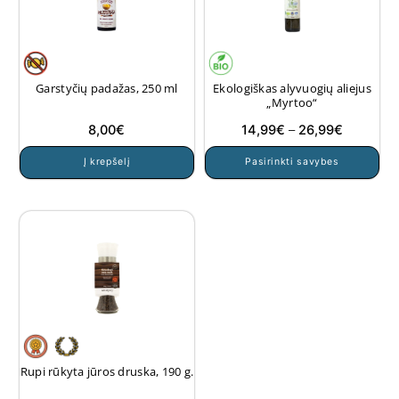
Garstyčių padažas, 250 ml
Ekologiškas alyvuogių aliejus
„Myrtoo“
Price
8,00
€
14,99
€
–
26,99
€
range:
Thi
Į krepšelį
Pasirinkti savybes
14,99€
pro
through
ha
26,99€
mul
var
Th
opt
ma
be
ch
on
Rupi rūkyta jūros druska, 190 g.
the