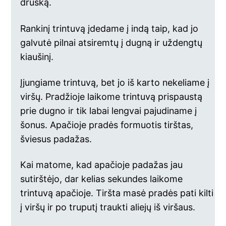
druską.
Rankinį trintuvą įdedame į indą taip, kad jo
galvutė pilnai atsiremtų į dugną ir uždengtų
kiaušinį.
Įjungiame trintuvą, bet jo iš karto nekeliame į
viršų. Pradžioje laikome trintuvą prispaustą
prie dugno ir tik labai lengvai pajudiname į
šonus. Apačioje pradės formuotis tirštas,
šviesus padažas.
Kai matome, kad apačioje padažas jau
sutirštėjo, dar kelias sekundes laikome
trintuvą apačioje. Tiršta masė pradės pati kilti
į viršų ir po truputį traukti aliejų iš viršaus.