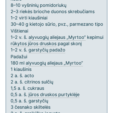
8–10 vyšninių pomidoriukų
2–3 riekės brioche duonos skrebučiams
1–2 virti kiaušiniai
30–40 g kietojo sūrio, pvz., parmezano tipo
Vištienai
1–2 v. š.
alyvuogių aliejaus „Myrtoo“
kepimui
rūkytos jūros druskos
pagal skonį
1–2 v. š.
garstyčių padažo
Padažui
180 ml
alyvuogių aliejaus „Myrtoo“
1 kiaušinis
2 a. š. acto
2 a. š. citrinos sulčių
1,5 a. š. cukraus
0,5 a. š.
jūros druskos purtyklėje
0,5 a. š. garstyčių
3 česnako skiltelės