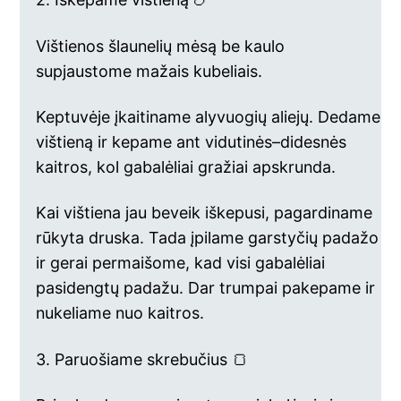
Vištienos šlaunelių mėsą be kaulo
supjaustome mažais kubeliais.
Keptuvėje įkaitiname alyvuogių aliejų. Dedame
vištieną ir kepame ant vidutinės–didesnės
kaitros, kol gabalėliai gražiai apskrunda.
Kai vištiena jau beveik iškepusi, pagardiname
rūkyta druska. Tada įpilame garstyčių padažo
ir gerai permaišome, kad visi gabalėliai
pasidengtų padažu. Dar trumpai pakepame ir
nukeliame nuo kaitros.
3. Paruošiame skrebučius 🍞