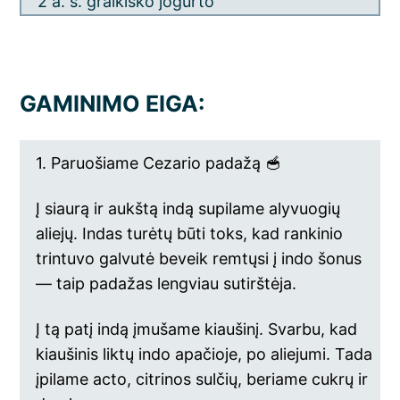
2 a. š. graikiško jogurto
GAMINIMO EIGA:
1. Paruošiame Cezario padažą 🥣
Į siaurą ir aukštą indą supilame alyvuogių
aliejų. Indas turėtų būti toks, kad rankinio
trintuvo galvutė beveik remtųsi į indo šonus
— taip padažas lengviau sutirštėja.
Į tą patį indą įmušame kiaušinį. Svarbu, kad
kiaušinis liktų indo apačioje, po aliejumi. Tada
įpilame acto, citrinos sulčių, beriame cukrų ir