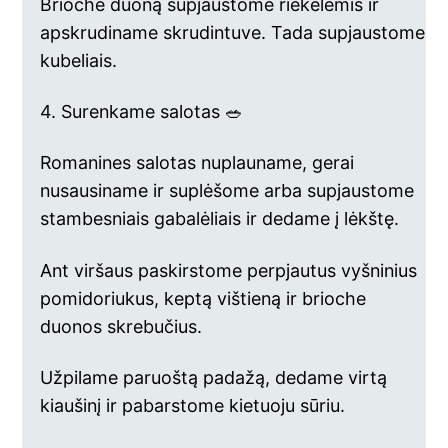
Brioche duoną supjaustome riekelėmis ir
apskrudiname skrudintuve. Tada supjaustome
kubeliais.
4. Surenkame salotas 🥗
Romanines salotas nuplauname, gerai
nusausiname ir suplėšome arba supjaustome
stambesniais gabalėliais ir dedame į lėkštę.
Ant viršaus paskirstome perpjautus vyšninius
pomidoriukus, keptą vištieną ir brioche
duonos skrebučius.
Užpilame paruoštą padažą, dedame virtą
kiaušinį ir pabarstome kietuoju sūriu.