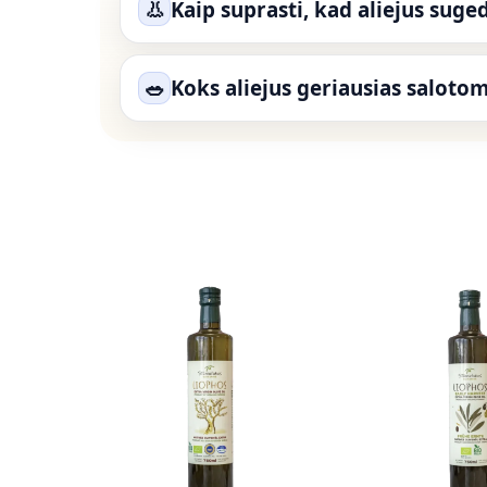
👃
Kaip suprasti, kad aliejus suge
🥗
Koks aliejus geriausias saloto