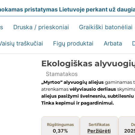
okamas pristatymas Lietuvoje perkant už daugiau
ės
Druska / prieskoniai
Graikiški batonėliai
Vaisių traškučiai
Figų produktai
Arbata
Ekologiškas alyvuogių
Stamatakos
„Myrtoo“ alyvuogių aliejus
gaminamas ti
atrenkamas
vėlyviausio derliaus
skynima
aliejus pasižymi švelnesniu, subtilesniu
Tinka kepimui ir pagardinimui.
Rūgštingumas
Sertifikatas
De
0,37%
Peržiūrėti
202