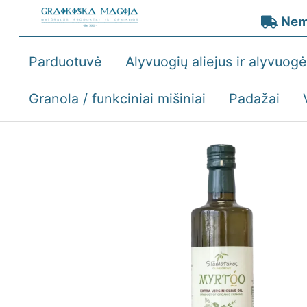
Skip
Nem
to
content
Parduotuvė
Alyvuogių aliejus ir alyvuog
Granola / funkciniai mišiniai
Padažai