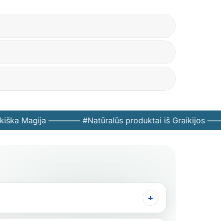
ška Magija ———— #Natūralūs produktai iš Graikijos ——