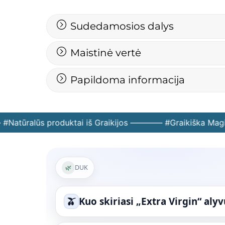
Sudedamosios dalys
Maistinė vertė
Papildoma informacija
tūralūs produktai iš Graikijos ———— #Graikiška Magij
🌿
DUK
🫒
Kuo skiriasi „Extra Virgin“ aly