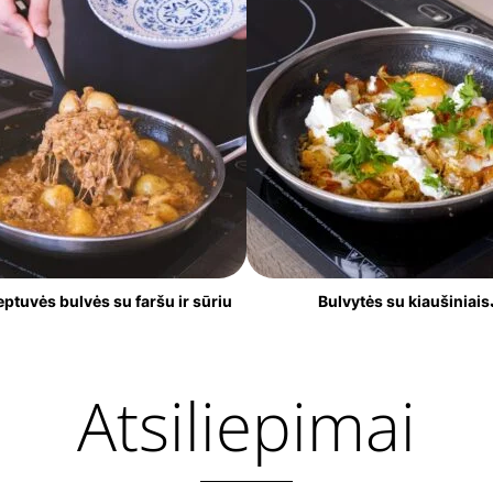
on
the
product
page
ptuvės bulvės su faršu ir sūriu
Bulvytės su kiaušiniais
Atsiliepimai