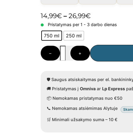
Price
14,99
€
–
26,99
€
range:
Pristatymas per 1 - 3 darbo dienas
14,99€
750 ml
250 ml
through
produkto
−
+
26,99€
kiekis:
Ekologiškas
alyvuogių
aliejus
🛡️ Saugus atsiskaitymas per el. bankinink
„Myrtoo“
🚚 Pristatymas į
Omniva
ar
Lp Express
paš
📦 Nemokamas pristatymas nuo €50
📞 Nemokamas atsiėmimas Alytuje
Skamb
🛒 Minimali užsakymo suma – 10 €