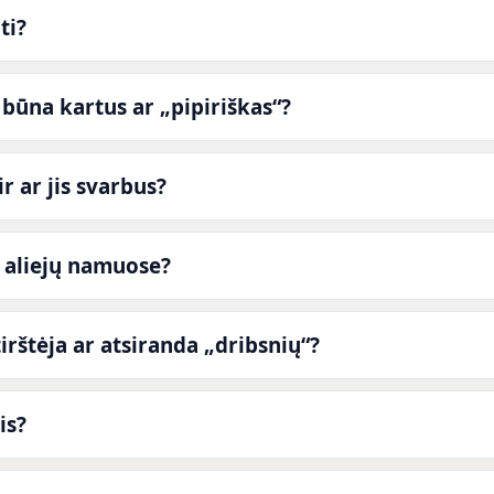
ti?
 būna kartus ar „pipiriškas“?
r ar jis svarbus?
ų aliejų namuose?
utirštėja ar atsiranda „dribsnių“?
is?