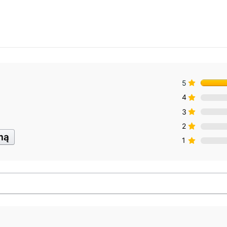
5
4
3
2
imą
1