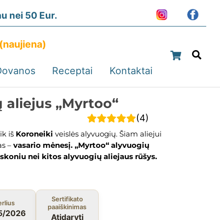
 nei 50 Eur.
(naujiena)
Cart
Sea
Dovanos
Receptai
Kontaktai
 aliejus „Myrtoo“
(
4
)
k iš
Koroneiki
veislės alyvuogių. Šiam aliejui
s –
vasario mėnesį. „Myrtoo“ alyvuogių
 skoniu nei kitos alyvuogių aliejaus rūšys.
Sertifikato
rlius
paaiškinimas
5/2026
Atidaryti