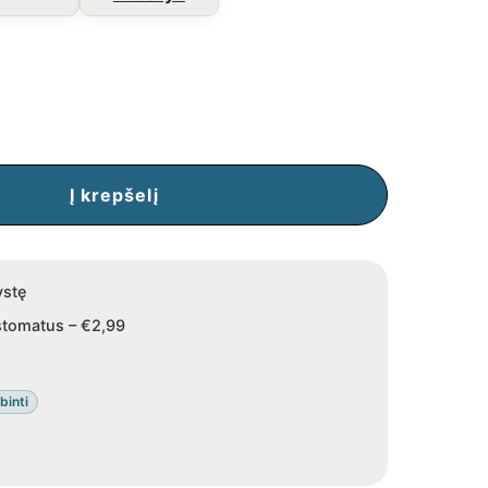
Į krepšelį
ystę
tomatus – €2,99
inti