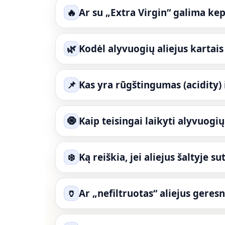
🔥
Ar su „Extra Virgin“ galima kep
🌿
Kodėl alyvuogių aliejus kartais
📌
Kas yra rūgštingumas (acidity) i
🧿
Kaip teisingai laikyti alyvuogi
❄️
Ką reiškia, jei aliejus šaltyje s
🏺
Ar „nefiltruotas“ aliejus geresn