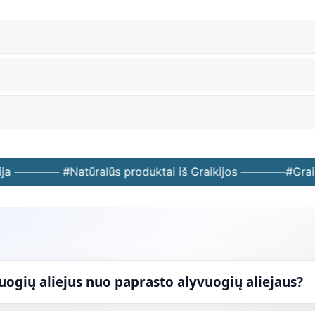
a ———— #Natūralūs produktai iš Graikijos ————
#Graiki
vuogių aliejus nuo paprasto alyvuogių aliejaus?