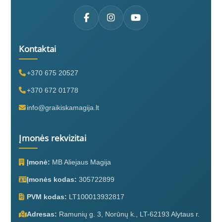
Kontaktai
+370 675 20527
+370 672 01778
info@graikiskamagija.lt
Įmonės rekvizitai
Įmonė:
MB Aliejaus Magija
Įmonės kodas:
305722899
PVM kodas:
LT100013932817
Adresas:
Ramunių g. 3, Norūnų k., LT-62193 Alytaus r.