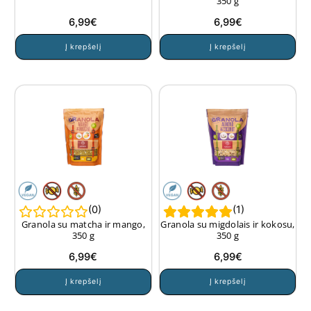
350 g
6,99
€
6,99
€
Į krepšelį
Į krepšelį
(
0
)
(
1
)
Granola su matcha ir mango,
Granola su migdolais ir kokosu,
350 g
350 g
6,99
€
6,99
€
Į krepšelį
Į krepšelį