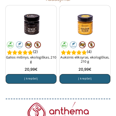
(
2
)
(
4
)
Galios mišinys, ekologiškas, 210
Auksinis eliksyras, ekologiškas,
g
210 g
20,99
€
20,99
€
Į krepšelį
Į krepšelį