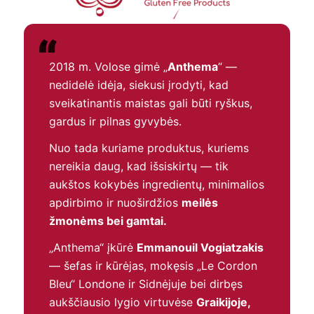
“
2018 m. Volose gimė „
Anthema
“ —
nedidelė idėja, siekusi įrodyti, kad
sveikatinantis maistas gali būti ryškus,
gardus ir pilnas gyvybės.
Nuo tada kuriame produktus, kuriems
nereikia daug, kad išsiskirtų — tik
aukštos kokybės ingredientų, minimalios
apdirbimo ir nuoširdžios
meilės
žmonėms bei gamtai.
„Anthema“ įkūrė
Emmanouil Vogiatzakis
— šefas ir kūrėjas, mokęsis „Le Cordon
Bleu“ Londone ir Sidnėjuje bei dirbęs
aukščiausio lygio virtuvėse
Graikijoje,