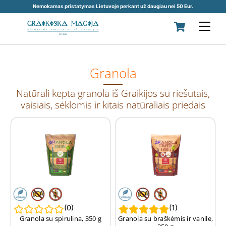
Nemokamas pristatymas Lietuvoje perkant už daugiau nei 50 Eur.
Skip
Cart
Men
to
content
Granola
Natūrali kepta granola iš Graikijos su riešutais,
vaisiais, sėklomis ir kitais natūraliais priedais
(
0
)
(
1
)
Granola su spirulina, 350 g
Granola su braškėmis ir vanile,