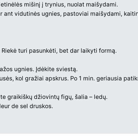
ietinėlės mišinį į trynius, nuolat maišydami.
ir ant vidutinės ugnies, pastoviai maišydami, kaitink
Riekė turi pasunkėti, bet dar laikyti formą.
ažos ugnies. Įdėkite sviestą.
sės, kol gražiai apskrus. Po 1 min. geriausia patik
te graikiškų džiovintų figų, šalia – ledų.
leur de sel druskos.