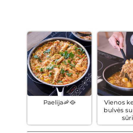
Paelija🦐🥘
Vienos k
bulvės su 
sūr