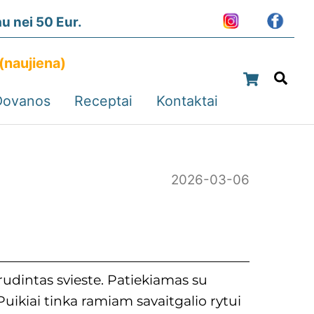
 nei 50 Eur.
(naujiena)
Cart
Sea
Dovanos
Receptai
Kontaktai
2026-03-06
rudintas svieste. Patiekiamas su
 Puikiai tinka ramiam savaitgalio rytui