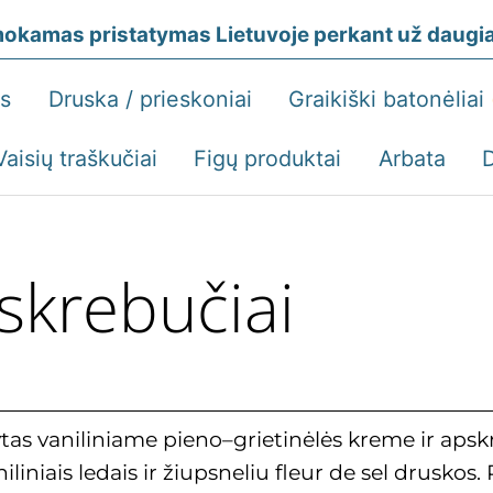
okamas pristatymas Lietuvoje perkant už daugiau
ės
Druska / prieskoniai
Graikiški batonėliai
Vaisių traškučiai
Figų produktai
Arbata
skrebučiai
tas vaniliniame pieno–grietinėlės kreme ir apsk
liniais ledais ir žiupsneliu fleur de sel druskos.