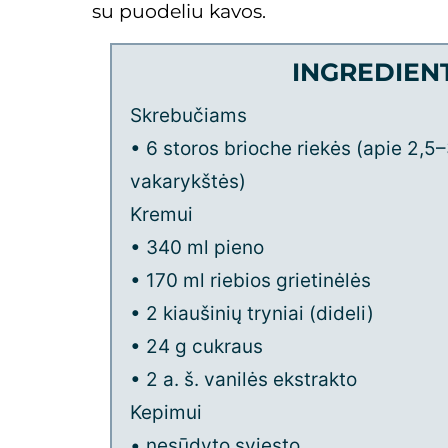
su puodeliu kavos.
INGREDIENT
Skrebučiams
• 6 storos brioche riekės (apie 2,5–
vakarykštės)
Kremui
• 340 ml pieno
• 170 ml riebios grietinėlės
• 2 kiaušinių tryniai (dideli)
• 24 g cukraus
• 2 a. š. vanilės ekstrakto
Kepimui
• nesūdyto sviesto