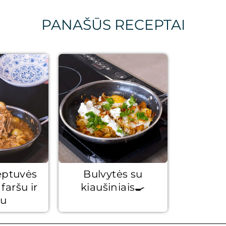
PANAŠŪS RECEPTAI
eptuvės
Bulvytės su
faršu ir
kiaušiniais🍳
iu