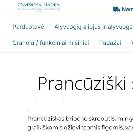
Skip
Nem
to
content
Parduotuvė
Alyvuogių aliejus ir alyvuog
Granola / funkciniai mišiniai
Padažai
Prancūziški 
Prancūziškas brioche skrebutis, mirky
graikiškomis džiovintomis figomis, vani