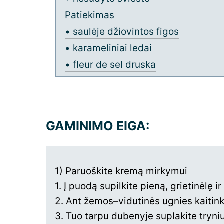
Patiekimas
• saulėje džiovintos figos
• karameliniai ledai
• fleur de sel druska
GAMINIMO EIGA:
1) Paruoškite kremą mirkymui
1. Į puodą supilkite pieną, grietinėlę i
2. Ant žemos–vidutinės ugnies kaitinki
3. Tuo tarpu dubenyje suplakite tryni