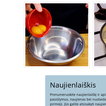
Naujienlaiškis
Prenumeruokite naujienlaiškį ir api
pasiūlymus, naujienas bei nuolaida
pirmieji. Jūs galite atsisakyti nauji