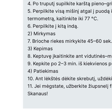
4. Po truputį supilkite karštą pieno–gr
5. Perpilkite visą mišinį atgal į puodą 
termometrą, kaitinkite iki 77 °C.
6. Perpilkite į kitą indą.
2) Mirkymas
7. Brioche riekes mirkykite 45–60 sek. 
3) Kepimas
8. Keptuvę įkaitinkite ant vidutinės–m
9. Kepkite po 2–3 min. iš kiekvienos pu
4) Patiekimas
10. Ant lėkštės dėkite skrebutį, uždėki
11. Jei mėgstate, užberkite žiupsnelį f
Skanaus!