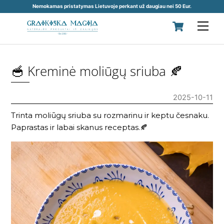
Nemokamas pristatymas Lietuvoje perkant už daugiau nei 50 Eur.
Skip
Cart
Men
to
content
🥣 Kreminė moliūgų sriuba 🍂
2025-10-11
Trinta moliūgų sriuba su rozmarinu ir keptu česnaku.
Paprastas ir labai skanus receptas.🍂