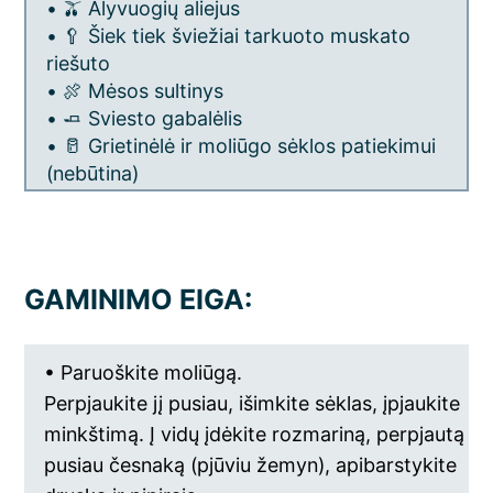
• 🫒 Alyvuogių aliejus
• 🥄 Šiek tiek šviežiai tarkuoto muskato
riešuto
• 🍖 Mėsos sultinys
• 🧈 Sviesto gabalėlis
• 🥛 Grietinėlė ir moliūgo sėklos patiekimui
(nebūtina)
GAMINIMO EIGA:
• Paruoškite moliūgą.
Perpjaukite jį pusiau, išimkite sėklas, įpjaukite
minkštimą. Į vidų įdėkite rozmariną, perpjautą
pusiau česnaką (pjūviu žemyn), apibarstykite