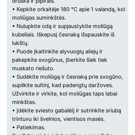
druska ir pipirais.
• Kepkite orkaitėje 180 °C apie 1 valandą, kol
moliūgas suminkštės.
• Nulupkite odą ir supjaustykite moliūgą
kubeliais. Iškepusį česnaką išspauskite iš
lukštų.
• Puode įkaitinkite alyvuogių aliejų ir
pakepkite svogūnus, Įberkite šiek tiek
muskato riešuto.
• Sudėkite moliūgą ir česnaką prie svogūno,
supilkite sultinį, kad padengtų daržoves.
Užvirkite ir virkite, kol moliūgas taps labai
minkštas.
• Įdėkite sviesto gabalėlį ir sutrinkite sriubą
trintuvu iki švelnios, vientisos masės.
• Patiekimas.