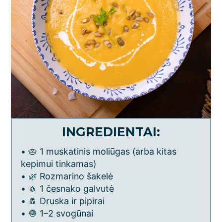
INGREDIENTAI:
• 🥧 1 muskatinis moliūgas (arba kitas
kepimui tinkamas)
• 🌿 Rozmarino šakelė
• 🧄 1 česnako galvutė
• 🧂 Druska ir pipirai
• 🧅 1–2 svogūnai