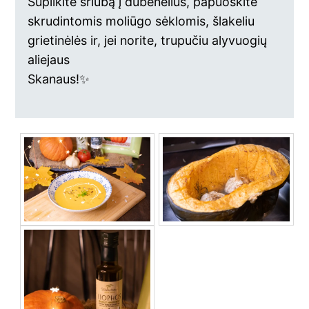
Supilkite sriubą į dubenėlius, papuoškite
skrudintomis moliūgo sėklomis, šlakeliu
grietinėlės ir, jei norite, trupučiu alyvuogių
aliejaus
Skanaus!✨