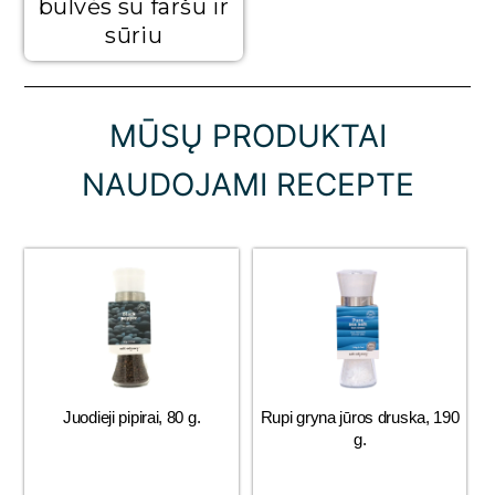
bulvės su faršu ir
sūriu
MŪSŲ PRODUKTAI
NAUDOJAMI RECEPTE
Juodieji pipirai, 80 g.
Rupi gryna jūros druska, 190
g.