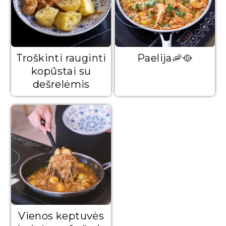
Troškinti rauginti
Paelija🦐🥘
kopūstai su
dešrelėmis
Vienos keptuvės