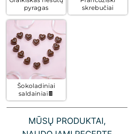
Graikiškas riešutų
Prancūziški
pyragas
skrebučiai
Šokoladiniai
saldainiai🍫
MŪSŲ PRODUKTAI,