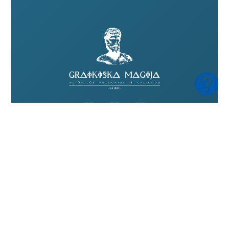
Kontaktai
+370 675 20527
+370 672 01778
info@graikiskamagija.lt