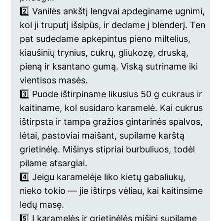
2️⃣ Vanilės ankštį lengvai apdeginame ugnimi,
kol ji truputį išsipūs, ir dedame į blenderį. Ten
pat sudedame apkepintus pieno miltelius,
kiaušinių trynius, cukrų, gliukozę, druską,
pieną ir ksantano gumą. Viską sutriname iki
vientisos masės.
3️⃣ Puode ištirpiname likusius 50 g cukraus ir
kaitiname, kol susidaro karamelė. Kai cukrus
ištirpsta ir tampa gražios gintarinės spalvos,
lėtai, pastoviai maišant, supilame karštą
grietinėlę. Mišinys stipriai burbuliuos, todėl
pilame atsargiai.
4️⃣ Jeigu karamelėje liko kietų gabaliukų,
nieko tokio — jie ištirps vėliau, kai kaitinsime
ledų masę.
5️⃣ Į karamelės ir grietinėlės mišinį supilame