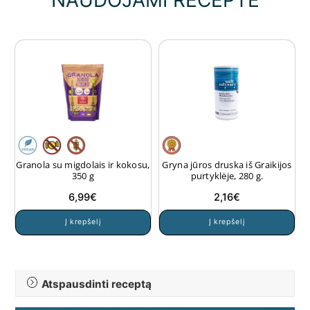
NAUDOJAMI RECEPTE
Granola su migdolais ir kokosu,
Gryna jūros druska iš Graikijos
350 g
purtyklėje, 280 g.
6,99
€
2,16
€
Į krepšelį
Į krepšelį
Atspausdinti receptą