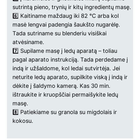
sutrintą pieno, trynių ir kitų ingredientų masę.
6️⃣ Kaitiname maždaug iki 82 °C arba kol
masė lengvai padengia šaukšto nugarėlę.
Tada sutriname su blenderiu visiškai
atvėsiname.
7️⃣ Supilame masę į ledų aparatą – toliau
pagal aparato instrukciją. Tada perdedame į
indą ir užšaldome, kol ledai sutvirtėja. Jei
neturite ledų aparato, supilkite viską į indą ir
dėkite į šaldymo kamerą. Kas 30 min.
ištraukite ir kruopščiai permaišykite ledų
masę.
8️⃣ Patiekiame su granola su migdolais ir
kokosu.