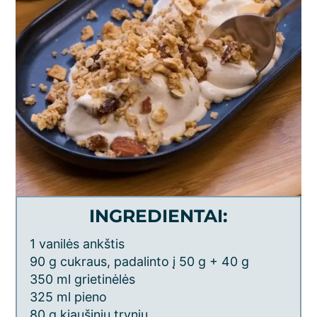
INGREDIENTAI:
1 vanilės ankštis
90 g cukraus, padalinto į 50 g + 40 g
350 ml grietinėlės
325 ml pieno
80 g kiaušinių trynių