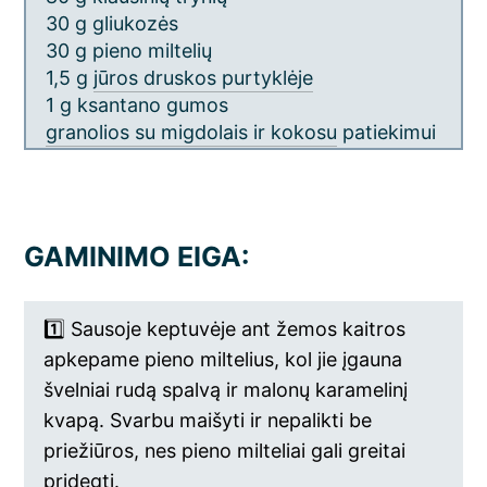
30 g gliukozės
30 g pieno miltelių
1,5 g
jūros druskos purtyklėje
1 g ksantano gumos
granolios su migdolais ir kokosu
patiekimui
GAMINIMO EIGA:
1️⃣ Sausoje keptuvėje ant žemos kaitros
apkepame pieno miltelius, kol jie įgauna
švelniai rudą spalvą ir malonų karamelinį
kvapą. Svarbu maišyti ir nepalikti be
priežiūros, nes pieno milteliai gali greitai
pridegti.