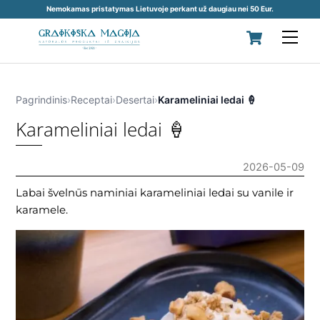
Nemokamas pristatymas Lietuvoje perkant už daugiau nei 50 Eur.
Skip
Cart
Men
to
content
Pagrindinis
›
Receptai
›
Desertai
›
Karameliniai ledai 🍦
Karameliniai ledai 🍦
2026-05-09
Labai švelnūs naminiai karameliniai ledai su vanile ir
karamele.