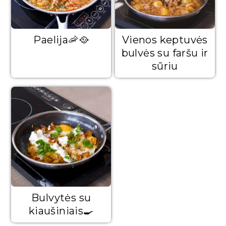
Paelija🦐🥘
Vienos keptuvės
bulvės su faršu ir
sūriu
Bulvytės su
kiaušiniais🍳