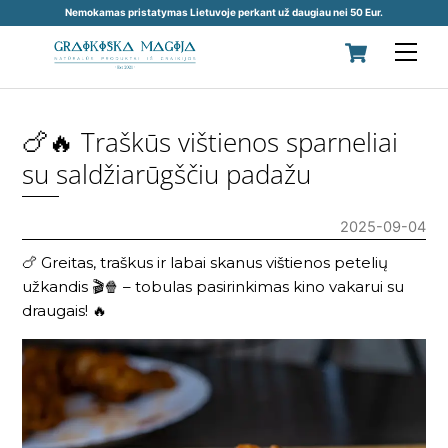
Nemokamas pristatymas Lietuvoje perkant už daugiau nei 50 Eur.
Skip
Cart
Men
to
content
🍗🔥 Traškūs vištienos sparneliai
su saldžiarūgščiu padažu
2025-09-04
🍗 Greitas, traškus ir labai skanus vištienos petelių
užkandis 🎬🍿 – tobulas pasirinkimas kino vakarui su
draugais! 🔥