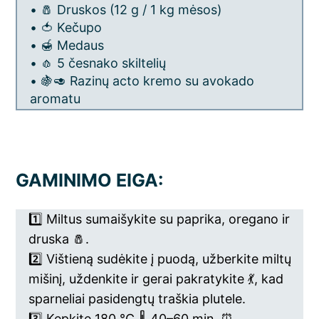
• 🧂 Druskos (12 g / 1 kg mėsos)
• 🍅 Kečupo
• 🍯 Medaus
• 🧄 5 česnako skiltelių
• 🍇🥑 Razinų acto kremo su avokado
aromatu
GAMINIMO EIGA:
1️⃣ Miltus sumaišykite su paprika, oregano ir
druska 🧂.
2️⃣ Vištieną sudėkite į puodą, užberkite miltų
mišinį, uždenkite ir gerai pakratykite 💃, kad
sparneliai pasidengtų traškia plutele.
3️⃣ Kepkite 180 °C 🌡️ 40–60 min. ⏰