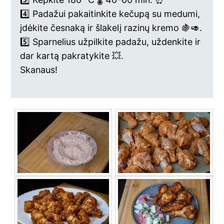
4️⃣ Padažui pakaitinkite kečupą su medumi,
įdėkite česnaką ir šlakelį razinų kremo 🍇🥑.
5️⃣ Sparnelius užpilkite padažu, uždenkite ir
dar kartą pakratykite 💥.
Skanaus!