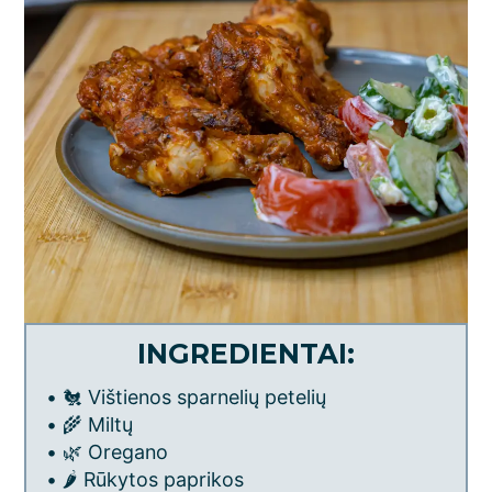
INGREDIENTAI:
• 🐔 Vištienos sparnelių petelių
• 🌾 Miltų
• 🌿 Oregano
• 🌶️ Rūkytos paprikos