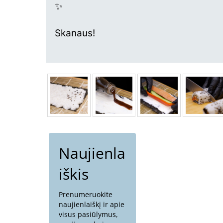
✨
Skanaus!
Naujienla
iškis
Prenumeruokite
naujienlaiškį ir apie
visus pasiūlymus,