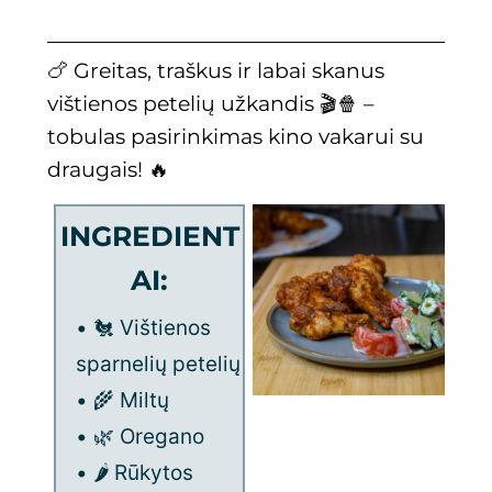
🍗 Greitas, traškus ir labai skanus
vištienos petelių užkandis 🎬🍿 –
tobulas pasirinkimas kino vakarui su
draugais! 🔥
INGREDIENT
AI:
• 🐔 Vištienos
sparnelių petelių
• 🌾 Miltų
• 🌿 Oregano
• 🌶️ Rūkytos