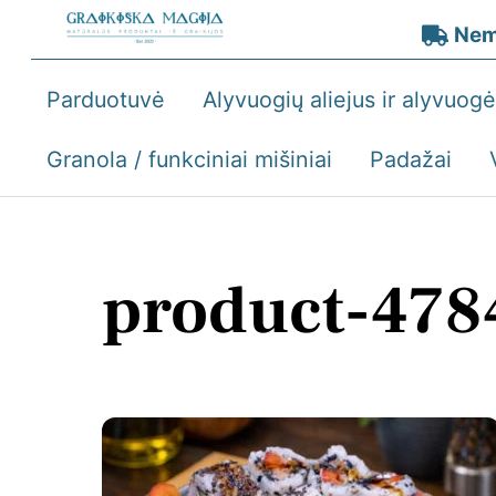
Skip
Nem
to
content
Parduotuvė
Alyvuogių aliejus ir alyvuog
Granola / funkciniai mišiniai
Padažai
product-478