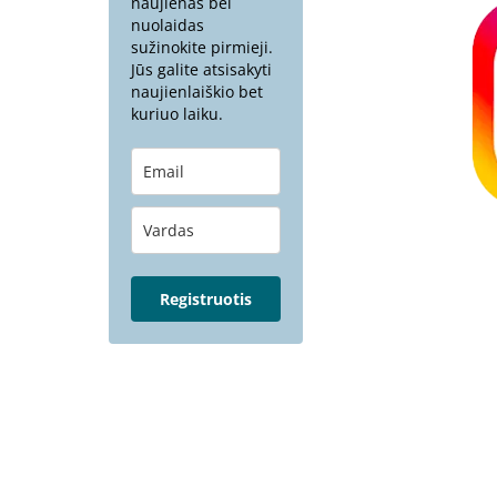
naujienas bei
nuolaidas
sužinokite pirmieji.
Jūs galite atsisakyti
naujienlaiškio bet
kuriuo laiku.
Registruotis