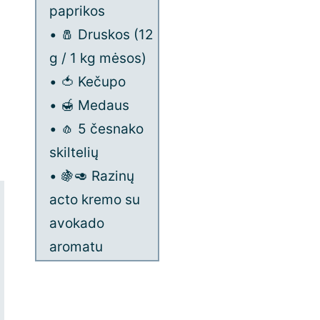
paprikos
• 🧂 Druskos (12
g / 1 kg mėsos)
• 🍅 Kečupo
• 🍯 Medaus
• 🧄 5 česnako
skiltelių
• 🍇🥑 Razinų
acto kremo su
avokado
aromatu