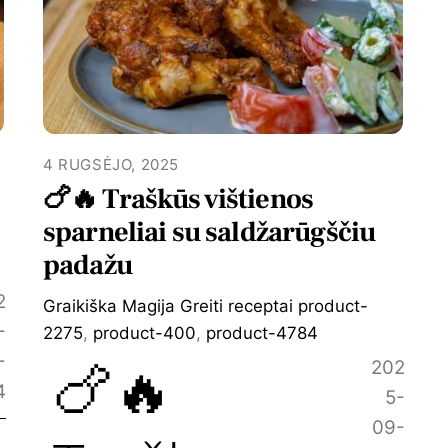
4 RUGSĖJO, 2025
🍗🔥 Traškūs vištienos
sparneliai su saldžarūgščiu
padažu
2
Graikiška Magija
Greiti receptai
product-
-
2275
,
product-400
,
product-4784
🍗🔥
-
202
4
5-
09-