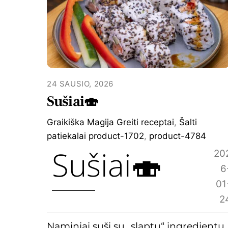
24 SAUSIO, 2026
Sušiai🍣
Graikiška Magija
Greiti receptai
,
Šalti
patiekalai
product-1702
,
product-4784
Sušiai🍣
20
6
01
2
Naminiai suši su „slaptu“ ingredientu