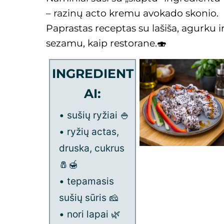
– razinų acto kremu avokado skonio.
Paprastas receptas su lašiša, agurku i
sezamu, kaip restorane.🍣
INGREDIENT
AI:
• sušių ryžiai 🍚
• ryžių actas,
druska, cukrus
🧂🍯
• tepamasis
sušių sūris 🧀
• nori lapai 🌿