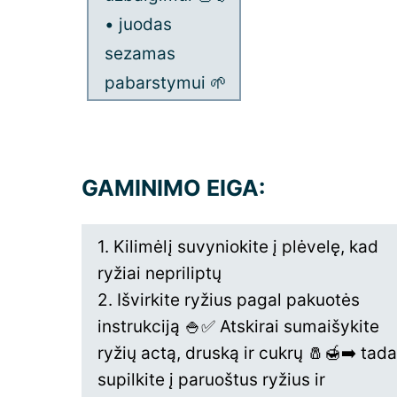
• juodas
sezamas
pabarstymui 🌱
GAMINIMO EIGA:
1. Kilimėlį suvyniokite į plėvelę, kad
ryžiai nepriliptų
2. Išvirkite ryžius pagal pakuotės
instrukciją 🍚✅ Atskirai sumaišykite
ryžių actą, druską ir cukrų 🧂🍯➡️ tada
supilkite į paruoštus ryžius ir