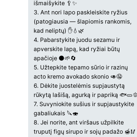
išmaišykite 🥄✨
3. Ant nori lapo paskleiskite ryžius
(patogiausia — šlapiomis rankomis,
kad neliptų) ✋💧🌿
4. Pabarstykite juodu sezamu ir
apverskite lapą, kad ryžiai būtų
apačioje ⚫️🌱🔄
5. Užtepkite tepamo sūrio ir razinų
acto kremo avokado skonio 🥑🤤
6. Dėkite juostelėmis supjaustytą
rūkytą lašišą, agurką ir papriką 🐟🥒
7. Suvyniokite sušius ir supjaustykite
gabaliukais 🔪🍣
8. Jei norite, ant viršaus užpilkite
truputį figų sirupo ir sojų padažo 🍯🥢