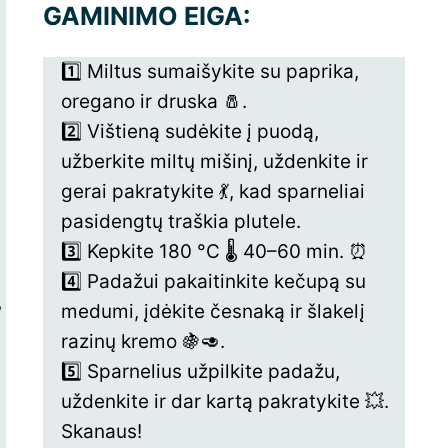
GAMINIMO EIGA:
1️⃣ Miltus sumaišykite su paprika,
oregano ir druska 🧂.
2️⃣ Vištieną sudėkite į puodą,
užberkite miltų mišinį, uždenkite ir
gerai pakratykite 💃, kad sparneliai
pasidengtų traškia plutele.
3️⃣ Kepkite 180 °C 🌡️ 40–60 min. ⏰
4️⃣ Padažui pakaitinkite kečupą su

medumi, įdėkite česnaką ir šlakelį
razinų kremo 🍇🥑.
5️⃣ Sparnelius užpilkite padažu,
uždenkite ir dar kartą pakratykite 💥.
Skanaus!