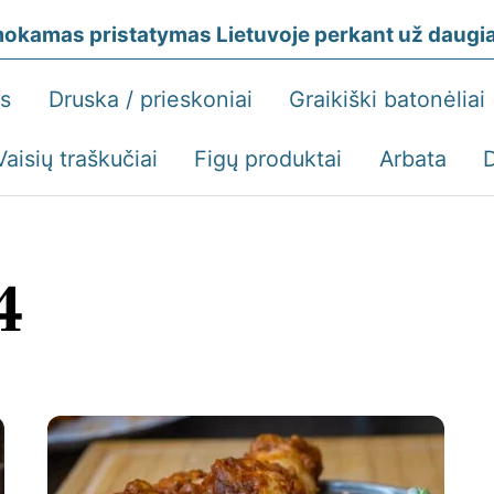
okamas pristatymas Lietuvoje perkant už daugiau
ės
Druska / prieskoniai
Graikiški batonėliai
Vaisių traškučiai
Figų produktai
Arbata
4