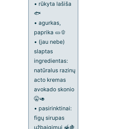
• rūkyta lašiša
🐟
• agurkas,
paprika 🥒🫑
• (jau nebe)
slaptas
ingredientas:
natūralus razinų
acto kremas
avokado skonio
🤫🥑
• pasirinktinai:
figų sirupas
užbaigimui 🍯🍇