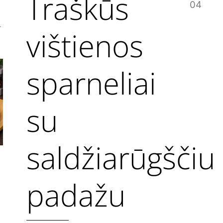
Traškūs
04
r
vištienos
sparneliai
su
saldžiarūgščiu
padažu