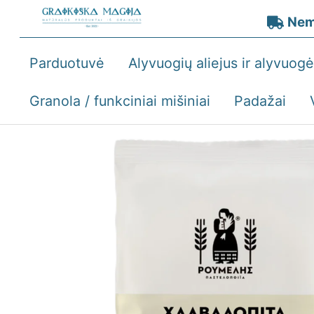
Skip
Nem
to
content
Parduotuvė
Alyvuogių aliejus ir alyvuog
Granola / funkciniai mišiniai
Padažai