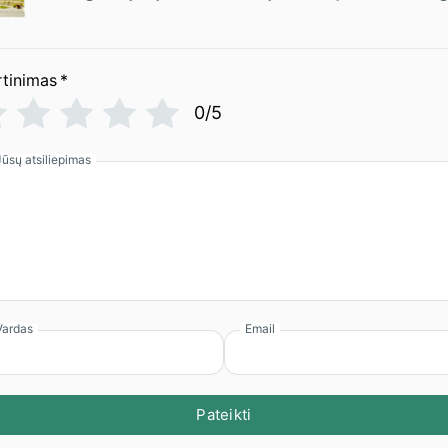
rtinimas
*
0/5
Jūsų atsiliepimas
Vardas
Email
Pateikti