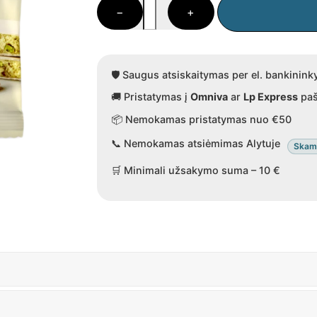
produkto
−
+
kiekis:
Nugos
paplotėlis
su
🛡️ Saugus atsiskaitymas per el. bankinink
pistacijomis,
🚚 Pristatymas į
Omniva
ar
Lp Express
paš
50
📦 Nemokamas pristatymas nuo €50
g
📞 Nemokamas atsiėmimas Alytuje
Skamb
🛒 Minimali užsakymo suma – 10 €