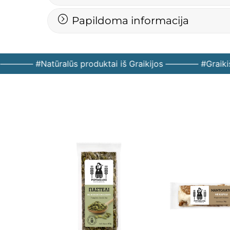
Papildoma informacija
———— #Natūralūs produktai iš Graikijos ———— #Graikiš