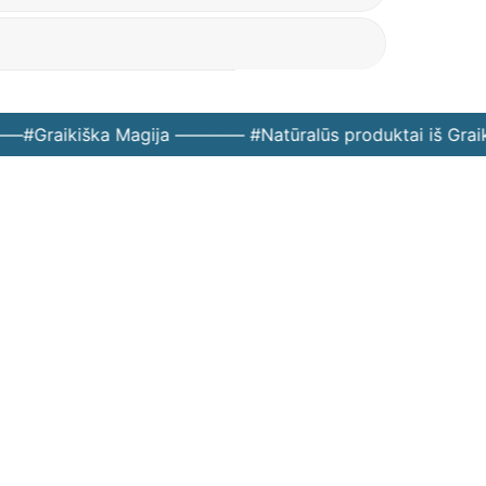
—
#Graikiška Magija ———— #Natūralūs produktai iš Grai