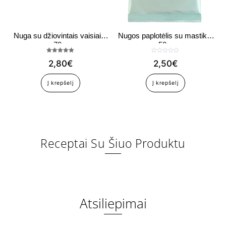
Nuga su džiovintais vaisiais,
Nugos paplotėlis su mastika,
70 g
50 g
Įvertinimas:
Į
2,80
€
2,50
€
5.00
v
iš 5
e
r
t
Į krepšelį
Į krepšelį
i
n
i
m
a
s
:
0
i
š
5
Receptai Su Šiuo Produktu
Atsiliepimai