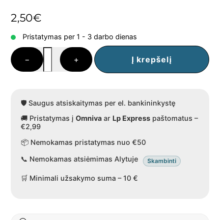
2,50
€
Pristatymas per 1 - 3 darbo dienas
produkto
−
+
Į krepšelį
kiekis:
Nugos
paplotėlis
su
🛡️ Saugus atsiskaitymas per el. bankininkystę
migdolais,
🚚 Pristatymas į
Omniva
ar
Lp Express
paštomatus –
50
€2,99
g
📦 Nemokamas pristatymas nuo €50
📞 Nemokamas atsiėmimas Alytuje
Skambinti
🛒 Minimali užsakymo suma – 10 €