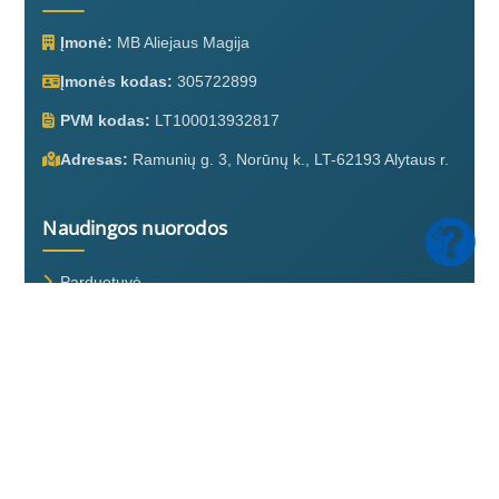
Įmonė:
MB Aliejaus Magija
Įmonės kodas:
305722899
PVM kodas:
LT100013932817
Adresas:
Ramunių g. 3, Norūnų k., LT-62193 Alytaus r.
Naudingos nuorodos
Parduotuvė
Apie mus
Kontaktai
Pristatymas ir grąžinimas
Privatumo politika
Pirkimo taisyklės ir sąlygos