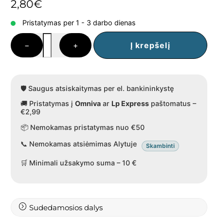
2,80
€
Pristatymas per 1 - 3 darbo dienas
produkto
−
+
Į krepšelį
kiekis:
Nuga
su
pistacijomis,
🛡️ Saugus atsiskaitymas per el. bankininkystę
70
🚚 Pristatymas į
Omniva
ar
Lp Express
paštomatus –
g
€2,99
📦 Nemokamas pristatymas nuo €50
📞 Nemokamas atsiėmimas Alytuje
Skambinti
🛒 Minimali užsakymo suma – 10 €
Sudedamosios dalys