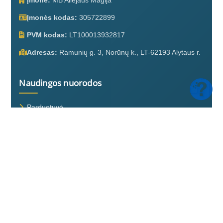
Įmonės kodas:
305722899
PVM kodas:
LT100013932817
Adresas:
Ramunių g. 3, Norūnų k., LT-62193 Alytaus r.
Naudingos nuorodos
Parduotuvė
Apie mus
Kontaktai
Pristatymas ir grąžinimas
Privatumo politika
Pirkimo taisyklės ir sąlygos