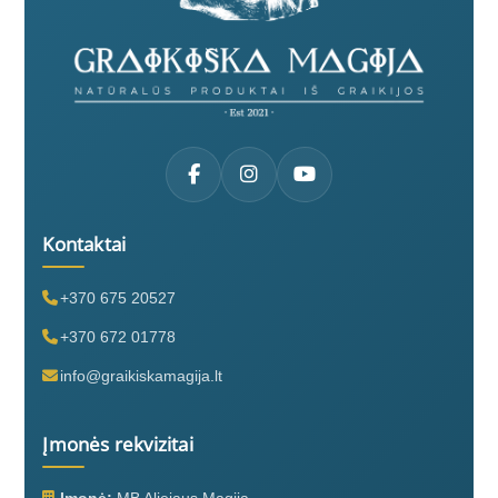
Kontaktai
+370 675 20527
+370 672 01778
info@graikiskamagija.lt
Įmonės rekvizitai
Įmonė:
MB Aliejaus Magija