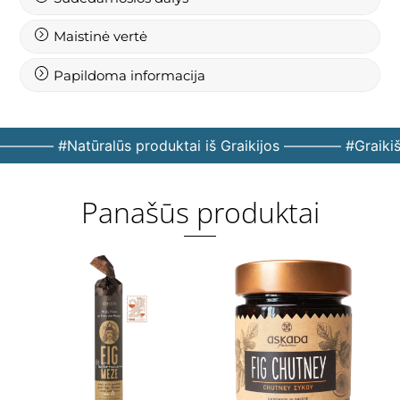
Maistinė vertė
Papildoma informacija
———— #Natūralūs produktai iš Graikijos ———— #Graikiš
Panašūs produktai