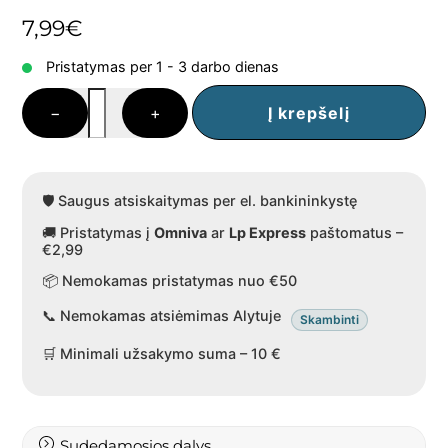
7,99
€
Pristatymas per 1 - 3 darbo dienas
produkto
−
+
Į krepšelį
kiekis:
"Šventinis"
figų
ritinėlis,
🛡️ Saugus atsiskaitymas per el. bankininkystę
160
🚚 Pristatymas į
Omniva
ar
Lp Express
paštomatus –
g.
€2,99
📦 Nemokamas pristatymas nuo €50
📞 Nemokamas atsiėmimas Alytuje
Skambinti
🛒 Minimali užsakymo suma – 10 €
Sudedamosios dalys