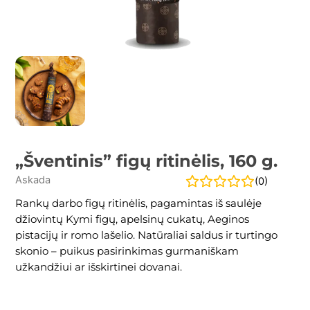
„Šventinis” figų ritinėlis, 160 g.
Askada
(
0
)
Rankų darbo figų ritinėlis, pagamintas iš saulėje
džiovintų Kymi figų, apelsinų cukatų, Aeginos
pistacijų ir romo lašelio. Natūraliai saldus ir turtingo
skonio – puikus pasirinkimas gurmaniškam
užkandžiui ar išskirtinei dovanai.