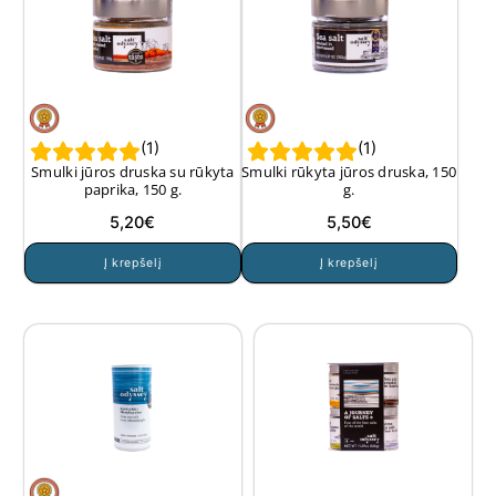
(
1
)
(
1
)
Smulki jūros druska su rūkyta
Smulki rūkyta jūros druska, 150
paprika, 150 g.
g.
5,20
€
5,50
€
Į krepšelį
Į krepšelį