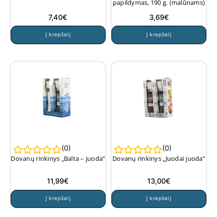
papildymas, 190 g. (malūnams)
7,40
€
3,69
€
Į krepšelį
Į krepšelį
(
0
)
(
0
)
Dovanų rinkinys „Balta – juoda”
Dovanų rinkinys „Juodai juoda”
11,99
€
13,00
€
Į krepšelį
Į krepšelį