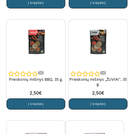
Į krepšelį
Į krepšelį
(
0
)
(
0
)
Prieskonių mišinys BBQ, 35 g.
Prieskonių mišinys „ŽUVIAI”, 35
g.
2,50
€
2,50
€
Į krepšelį
Į krepšelį