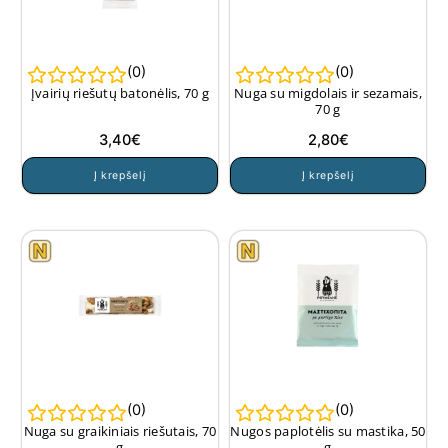
(
0
)
(
0
)
Įvairių riešutų batonėlis, 70 g
Nuga su migdolais ir sezamais,
70 g
3,40
€
2,80
€
Į krepšelį
Į krepšelį
(
0
)
(
0
)
Nuga su graikiniais riešutais, 70
Nugos paplotėlis su mastika, 50
g
g