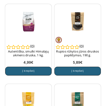
(
0
)
(
0
)
Autentiška, smulki Himalajų
Rupios rūkytos jūros druskos
akmens druska, 1 kg.
papildymas, 190 g.
4,99
€
5,89
€
Į krepšelį
Į krepšelį