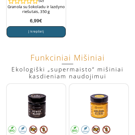
(
0
)
Granola su šokoladu ir lazdyno
riešutais, 350 g
6,99
€
Į krepšelį
Funkciniai Mišiniai
Ekologiški „supermaisto“ mišiniai
kasdieniam naudojimui