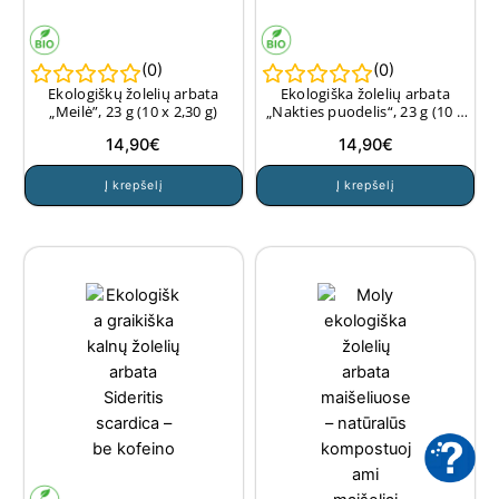
(
0
)
(
0
)
Ekologiškų žolelių arbata
Ekologiška žolelių arbata
„Meilė”, 23 g (10 x 2,30 g)
„Nakties puodelis“, 23 g (10 x
2,30 g)
14,90
€
14,90
€
Į krepšelį
Į krepšelį