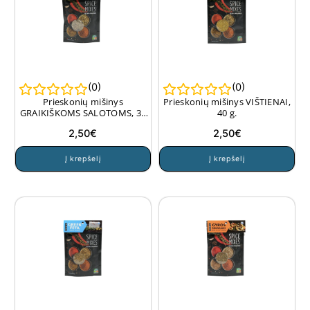
(
0
)
(
0
)
Prieskonių mišinys
Prieskonių mišinys VIŠTIENAI,
GRAIKIŠKOMS SALOTOMS, 35
40 g.
g.
2,50
€
2,50
€
Į krepšelį
Į krepšelį