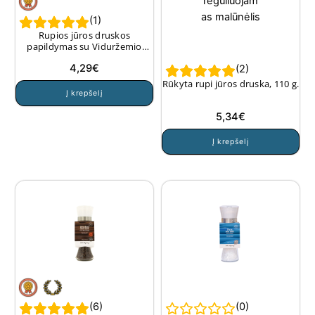
(
1
)
Rupios jūros druskos
papildymas su Viduržemio
jūros žolelėmis (malūnams)160
4,29
€
g.
(
2
)
Rūkyta rupi jūros druska, 110 g.
Į krepšelį
5,34
€
Į krepšelį
(
6
)
(
0
)