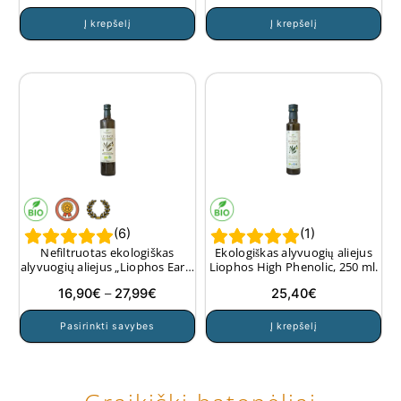
Į krepšelį
Į krepšelį
(
6
)
(
1
)
Nefiltruotas ekologiškas
Ekologiškas alyvuogių aliejus
alyvuogių aliejus „Liophos Early
Liophos High Phenolic, 250 ml.
Harvest”
Price
16,90
€
–
27,99
€
25,40
€
range:
This
Pasirinkti savybes
Į krepšelį
16,90€
product
through
has
27,99€
multiple