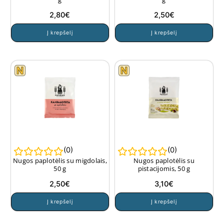
2,80
€
2,50
€
Į krepšelį
Į krepšelį
(
0
)
(
0
)
Nugos paplotėlis su migdolais,
Nugos paplotėlis su
50 g
pistacijomis, 50 g
2,50
€
3,10
€
Į krepšelį
Į krepšelį