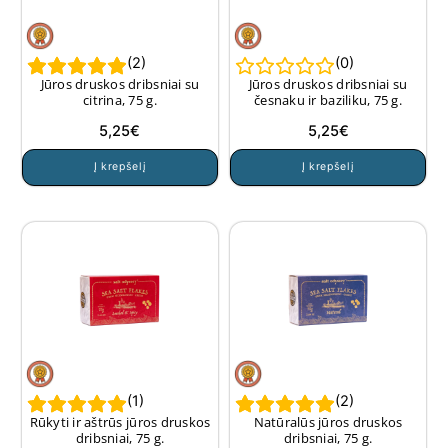
(
2
)
(
0
)
Jūros druskos dribsniai su
Jūros druskos dribsniai su
citrina, 75 g.
česnaku ir baziliku, 75 g.
5,25
€
5,25
€
Į krepšelį
Į krepšelį
(
1
)
(
2
)
Rūkyti ir aštrūs jūros druskos
Natūralūs jūros druskos
dribsniai, 75 g.
dribsniai, 75 g.