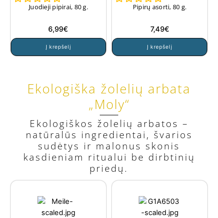
Juodieji pipirai, 80 g.
Pipirų asorti, 80 g.
6,99
€
7,49
€
Į krepšelį
Į krepšelį
Ekologiška žolelių arbata
„Moly“
Ekologiškos žolelių arbatos –
natūralūs ingredientai, švarios
sudėtys ir malonus skonis
kasdieniam ritualui be dirbtinių
priedų.