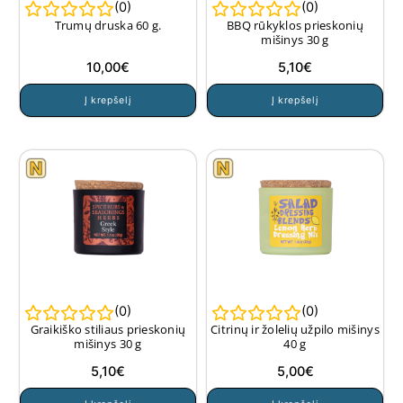
(
0
)
(
0
)
Trumų druska 60 g.
BBQ rūkyklos prieskonių
mišinys 30 g
10,00
€
5,10
€
Į krepšelį
Į krepšelį
(
0
)
(
0
)
Graikiško stiliaus prieskonių
Citrinų ir žolelių užpilo mišinys
mišinys 30 g
40 g
5,10
€
5,00
€