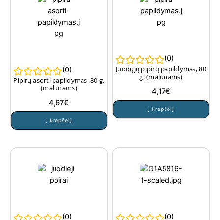
(
0
)
Juodųjų pipirų papildymas, 80
(
0
)
g. (malūnams)
Pipirų asorti papildymas, 80 g.
(malūnams)
4,17
€
4,67
€
Į krepšelį
Į krepšelį
(
0
)
(
0
)