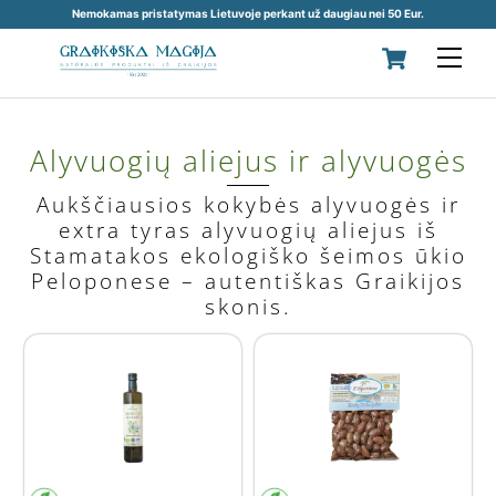
Nemokamas pristatymas Lietuvoje perkant už daugiau nei 50 Eur.
Skip
Cart
Men
to
content
Alyvuogių aliejus ir alyvuogės
Aukščiausios kokybės alyvuogės ir
extra tyras alyvuogių aliejus iš
Stamatakos ekologiško šeimos ūkio
Peloponese – autentiškas Graikijos
skonis.