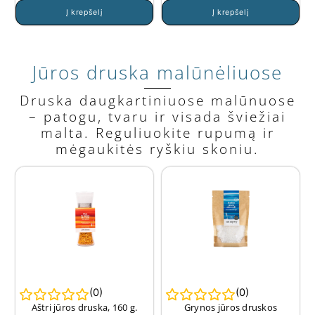
Į krepšelį
Į krepšelį
Jūros druska malūnėliuose
Druska daugkartiniuose malūnuose
– patogu, tvaru ir visada šviežiai
malta. Reguliuokite rupumą ir
mėgaukitės ryškiu skoniu.
(
0
)
(
0
)
Aštri jūros druska, 160 g.
Grynos jūros druskos