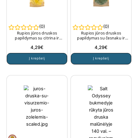
(
0
)
(
0
)
Rupios jūros druskos
Rupios jūros druskos
papildymas su citrina ir
papildymas su česnaku ir
ciberžole (malūnams) 190 g.
baziliku (malūnams), 180 g.
4,29
€
4,29
€
Į krepšelį
Į krepšelį