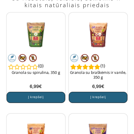
kitais natūraliais priedais
(
0
)
(
1
)
Granola su spirulina, 350 g
Granola su braškėmis ir vanile,
350 g
6,99
€
6,99
€
Į krepšelį
Į krepšelį