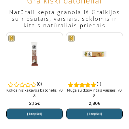
Graikiški batonėliai
variants.
The
Natūrali kepta granola iš Graikijos
options
su riešutais, vaisiais, sėklomis ir
may
kitais natūraliais priedais
be
chosen
on
the
product
page
(
0
)
(
1
)
Kokosinis kakavos batonėlis, 70
Nuga su džiovintais vaisiais, 70
g
g
2,15
€
2,80
€
Į krepšelį
Į krepšelį