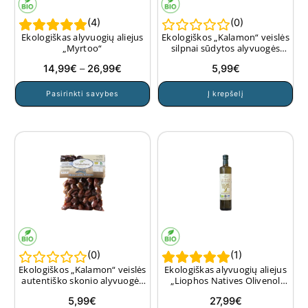
(
4
)
(
0
)
Ekologiškas alyvuogių aliejus
Ekologiškos „Kalamon“ veislės
„Myrtoo“
silpnai sūdytos alyvuogės
vakuume, 250 g.
Price
14,99
€
–
26,99
€
5,99
€
range:
This
Pasirinkti savybes
Į krepšelį
14,99€
product
through
has
26,99€
multiple
variants.
The
options
may
be
chosen
on
(
0
)
(
1
)
the
Ekologiškos „Kalamon“ veislės
Ekologiškas alyvuogių aliejus
product
autentiško skonio alyvuogės
„Liophos Natives Olivenol
vakuume, 250 g.
Extra“, 750 ml
page
5,99
€
27,99
€