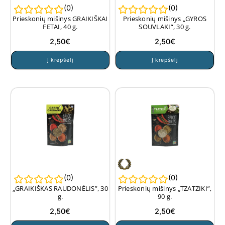
(
0
)
(
0
)
Prieskonių mišinys GRAIKIŠKAI
Prieskonių mišinys „GYROS
FETAI, 40 g.
SOUVLAKI“, 30 g.
2,50
€
2,50
€
Į krepšelį
Į krepšelį
(
0
)
(
0
)
„GRAIKIŠKAS RAUDONĖLIS”, 30
Prieskonių mišinys „TZATZIKI”,
g.
90 g.
2,50
€
2,50
€