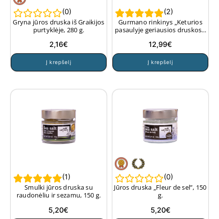
(
0
)
(
2
)
Gryna jūros druska iš Graikijos
Gurmano rinkinys „Keturios
purtyklėje, 280 g.
pasaulyje geriausios druskos“,
4×80 g.
2,16
€
12,99
€
Į krepšelį
Į krepšelį
(
1
)
(
0
)
Smulki jūros druska su
Jūros druska „Fleur de sel”, 150
raudonėliu ir sezamu, 150 g.
g.
5,20
€
5,20
€