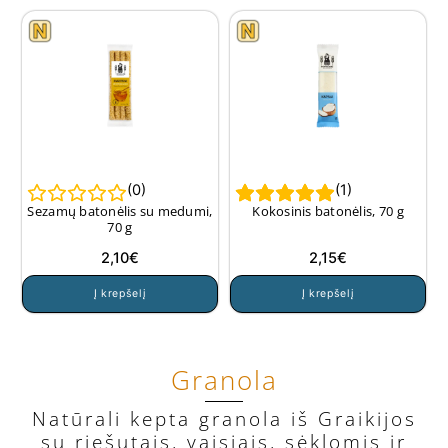
(
0
)
(
1
)
Sezamų batonėlis su medumi,
Kokosinis batonėlis, 70 g
70 g
2,10
€
2,15
€
Į krepšelį
Į krepšelį
Granola
Natūrali kepta granola iš Graikijos
su riešutais, vaisiais, sėklomis ir