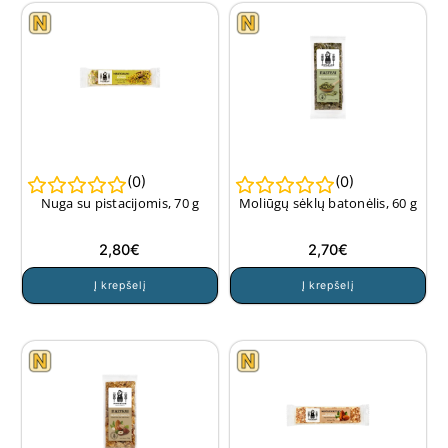
(
0
)
(
0
)
Nuga su pistacijomis, 70 g
Moliūgų sėklų batonėlis, 60 g
2,80
€
2,70
€
Į krepšelį
Į krepšelį