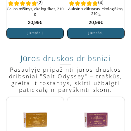
(
2
)
(
4
)
Galios mišinys, ekologiškas, 210
Auksinis eliksyras, ekologiškas,
g
210 g
20,99
€
20,99
€
Į krepšelį
Į krepšelį
Jūros druskos dribsniai
Pasaulyje pripažinti jūros druskos
dribsniai "Salt Odyssey" – traškūs,
greitai tirpstantys, skirti užbaigti
patiekalą ir paryškinti skonį.