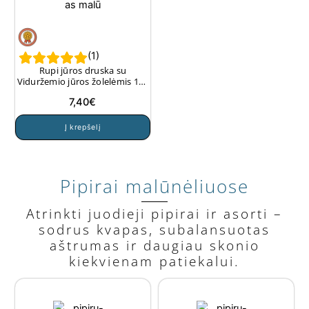
(
1
)
Rupi jūros druska su
Viduržemio jūros žolelėmis 160
g.
7,40
€
Į krepšelį
Pipirai malūnėliuose
Atrinkti juodieji pipirai ir asorti –
sodrus kvapas, subalansuotas
aštrumas ir daugiau skonio
kiekvienam patiekalui.