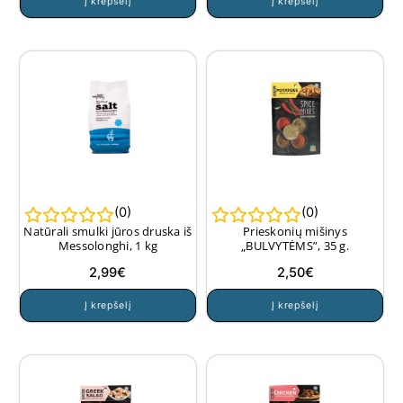
Į krepšelį
Į krepšelį
(
0
)
(
0
)
Natūrali smulki jūros druska iš
Prieskonių mišinys
Messolonghi, 1 kg
„BULVYTĖMS”, 35 g.
2,99
€
2,50
€
Į krepšelį
Į krepšelį