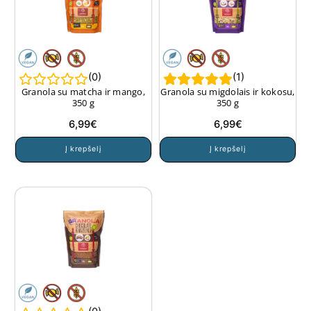
(
0
)
(
1
)
Granola su matcha ir mango,
Granola su migdolais ir kokosu,
350 g
350 g
6,99
€
6,99
€
Į krepšelį
Į krepšelį