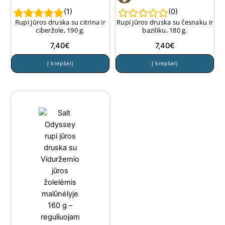
(
1
)
(
0
)
Rupi jūros druska su citrina ir
Rupi jūros druska su česnaku ir
ciberžole, 190 g.
baziliku, 180 g.
7,40
€
7,40
€
Į krepšelį
Į krepšelį