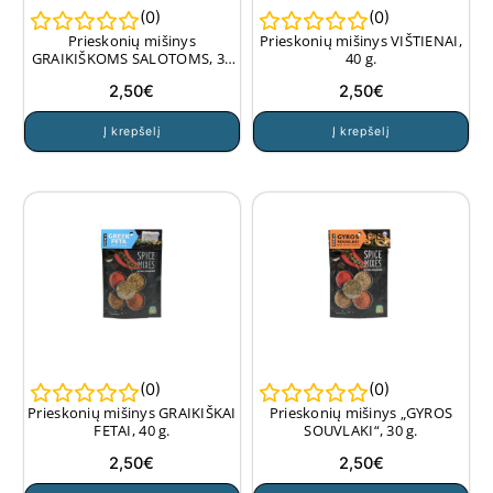
(
0
)
(
0
)
Prieskonių mišinys
Prieskonių mišinys VIŠTIENAI,
GRAIKIŠKOMS SALOTOMS, 35
40 g.
g.
2,50
€
2,50
€
Į krepšelį
Į krepšelį
(
0
)
(
0
)
Prieskonių mišinys GRAIKIŠKAI
Prieskonių mišinys „GYROS
FETAI, 40 g.
SOUVLAKI“, 30 g.
2,50
€
2,50
€