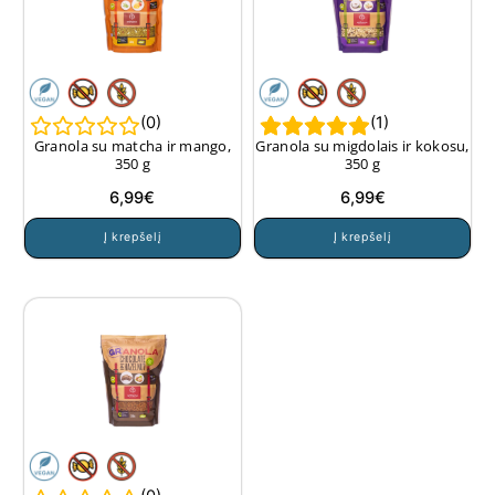
(
0
)
(
1
)
Granola su matcha ir mango,
Granola su migdolais ir kokosu,
350 g
350 g
6,99
€
6,99
€
Į krepšelį
Į krepšelį