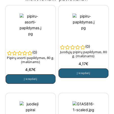
(
0
)
Juodųjų pipirų papildymas, 80
(
0
)
g. (malūnams)
Pipirų asorti papildymas, 80 g.
(malūnams)
4,17
€
4,67
€
Į krepšelį
Į krepšelį