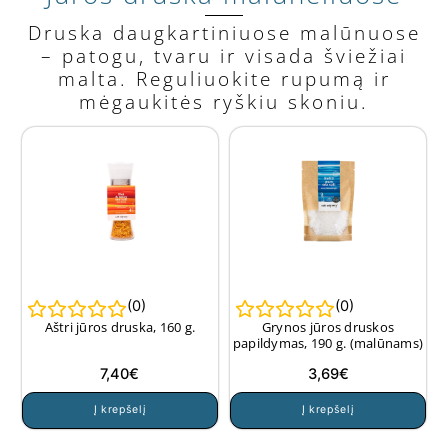
Druska daugkartiniuose malūnuose
– patogu, tvaru ir visada šviežiai
malta. Reguliuokite rupumą ir
mėgaukitės ryškiu skoniu.
(
0
)
(
0
)
Aštri jūros druska, 160 g.
Grynos jūros druskos
papildymas, 190 g. (malūnams)
7,40
€
3,69
€
Į krepšelį
Į krepšelį