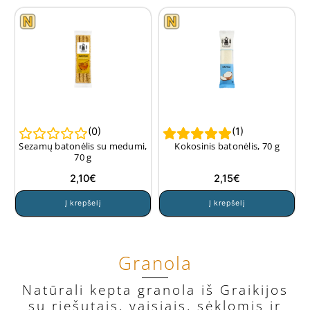
(
0
)
(
1
)
Sezamų batonėlis su medumi,
Kokosinis batonėlis, 70 g
70 g
2,10
€
2,15
€
Į krepšelį
Į krepšelį
Granola
Natūrali kepta granola iš Graikijos
su riešutais, vaisiais, sėklomis ir