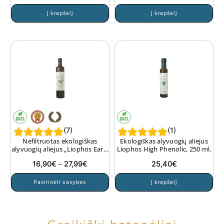
Į krepšelį
Į krepšelį
(
7
)
(
1
)
Nefiltruotas ekologiškas
Ekologiškas alyvuogių aliejus
alyvuogių aliejus „Liophos Early
Liophos High Phenolic, 250 ml.
Harvest”
Price
16,90
€
–
27,99
€
25,40
€
range:
This
Pasirinkti savybes
Į krepšelį
16,90€
product
through
has
27,99€
multiple