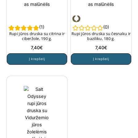
(
1
)
(
0
)
Rupi jūros druska su citrina ir
Rupi jūros druska su česnaku ir
ciberžole, 190 g.
baziliku, 180 g.
7,40
€
7,40
€
Į krepšelį
Į krepšelį