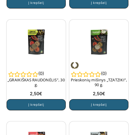
Į krepšelį
Į krepšelį
(
0
)
(
0
)
„GRAIKIŠKAS RAUDONĖLIS”, 30
Prieskonių mišinys „TZATZIKI”,
g.
90 g.
2,50
€
2,50
€
Į krepšelį
Į krepšelį