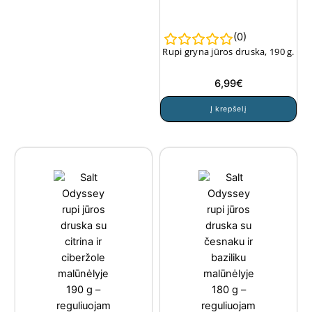
(
0
)
Rupi gryna jūros druska, 190 g.
6,99
€
Į krepšelį