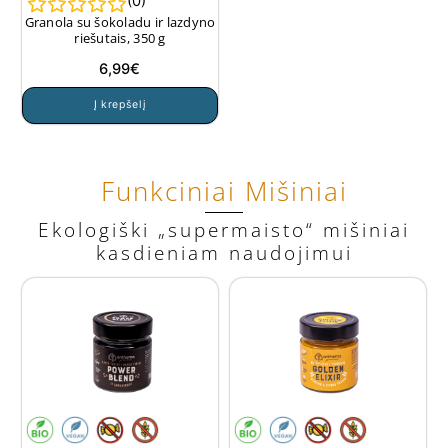
(
0
)
Granola su šokoladu ir lazdyno
riešutais, 350 g
6,99
€
Į krepšelį
Funkciniai Mišiniai
Ekologiški „supermaisto“ mišiniai
kasdieniam naudojimui