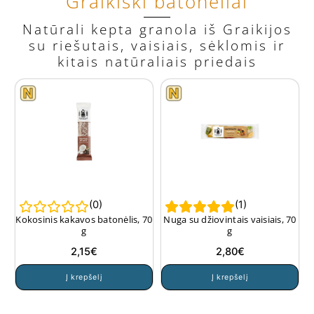
Graikiški batonėliai
variants.
The
Natūrali kepta granola iš Graikijos
options
su riešutais, vaisiais, sėklomis ir
may
kitais natūraliais priedais
be
chosen
on
the
product
page
(
0
)
(
1
)
Kokosinis kakavos batonėlis, 70
Nuga su džiovintais vaisiais, 70
g
g
2,15
€
2,80
€
Į krepšelį
Į krepšelį