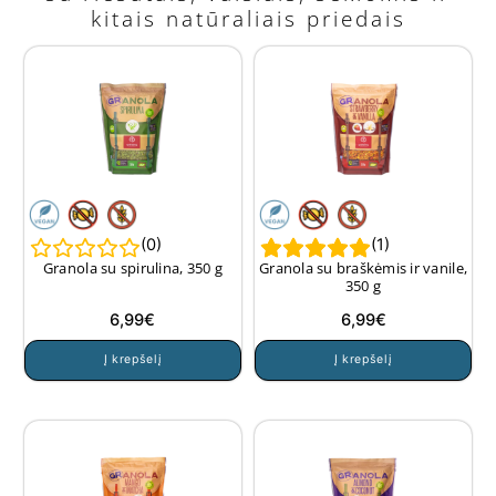
kitais natūraliais priedais
(
0
)
(
1
)
Granola su spirulina, 350 g
Granola su braškėmis ir vanile,
350 g
6,99
€
6,99
€
Į krepšelį
Į krepšelį