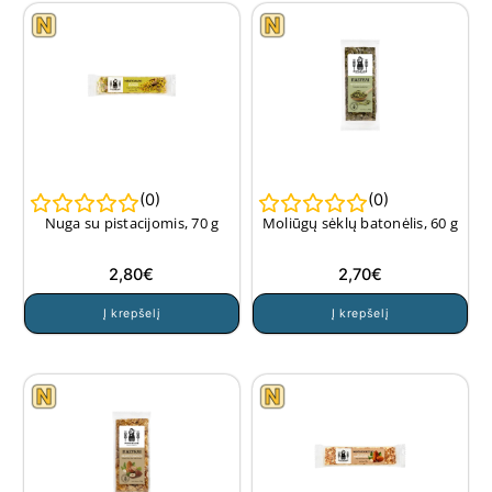
(
0
)
(
0
)
Nuga su pistacijomis, 70 g
Moliūgų sėklų batonėlis, 60 g
2,80
€
2,70
€
Į krepšelį
Į krepšelį