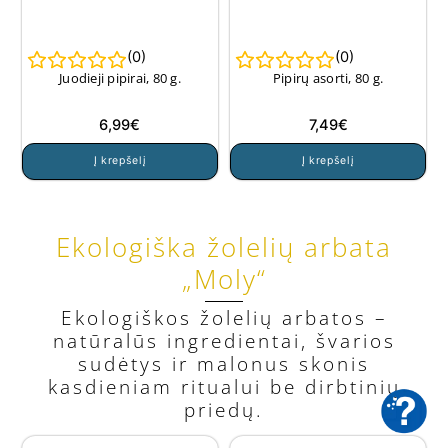
(
0
)
(
0
)
Juodieji pipirai, 80 g.
Pipirų asorti, 80 g.
6,99
€
7,49
€
Į krepšelį
Į krepšelį
Ekologiška žolelių arbata
„Moly“
Ekologiškos žolelių arbatos –
natūralūs ingredientai, švarios
sudėtys ir malonus skonis
kasdieniam ritualui be dirbtinių
priedų.