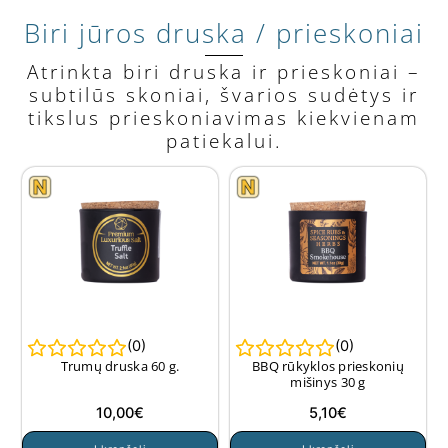
Biri jūros druska / prieskoniai
Atrinkta biri druska ir prieskoniai –
subtilūs skoniai, švarios sudėtys ir
tikslus prieskoniavimas kiekvienam
patiekalui.
(
0
)
(
0
)
Trumų druska 60 g.
BBQ rūkyklos prieskonių
mišinys 30 g
10,00
€
5,10
€