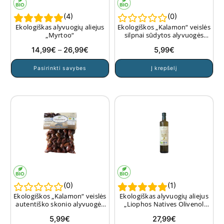
(
4
)
(
0
)
Ekologiškas alyvuogių aliejus
Ekologiškos „Kalamon“ veislės
„Myrtoo“
silpnai sūdytos alyvuogės
vakuume, 250 g.
Price
14,99
€
–
26,99
€
5,99
€
range:
This
Pasirinkti savybes
Į krepšelį
14,99€
product
through
has
26,99€
multiple
variants.
The
options
may
be
chosen
on
(
0
)
(
1
)
the
Ekologiškos „Kalamon“ veislės
Ekologiškas alyvuogių aliejus
product
autentiško skonio alyvuogės
„Liophos Natives Olivenol
vakuume, 250 g.
Extra“, 750 ml
page
5,99
€
27,99
€