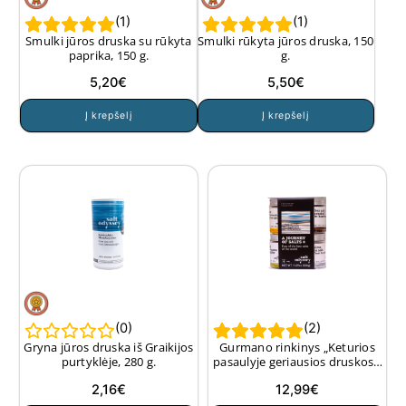
(
1
)
(
1
)
Smulki jūros druska su rūkyta
Smulki rūkyta jūros druska, 150
paprika, 150 g.
g.
5,20
€
5,50
€
Į krepšelį
Į krepšelį
(
0
)
(
2
)
Gryna jūros druska iš Graikijos
Gurmano rinkinys „Keturios
purtyklėje, 280 g.
pasaulyje geriausios druskos“,
4×80 g.
2,16
€
12,99
€