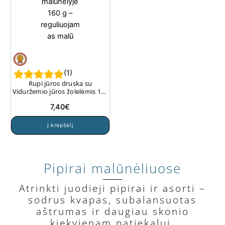
(
1
)
Rupi jūros druska su
Viduržemio jūros žolelėmis 160
g.
7,40
€
Į krepšelį
Pipirai malūnėliuose
Atrinkti juodieji pipirai ir asorti –
sodrus kvapas, subalansuotas
aštrumas ir daugiau skonio
kiekvienam patiekalui.