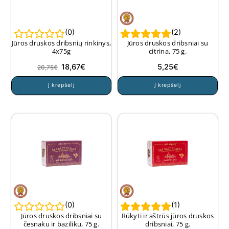
(
0
)
(
2
)
Jūros druskos dribsnių rinkinys,
Jūros druskos dribsniai su
4x75g
citrina, 75 g.
Original
Current
18,67
€
5,25
€
20,75
€
price
price
Į krepšelį
Į krepšelį
was:
is:
20,75€.
18,67€.
(
0
)
(
1
)
Jūros druskos dribsniai su
Rūkyti ir aštrūs jūros druskos
česnaku ir baziliku, 75 g.
dribsniai, 75 g.