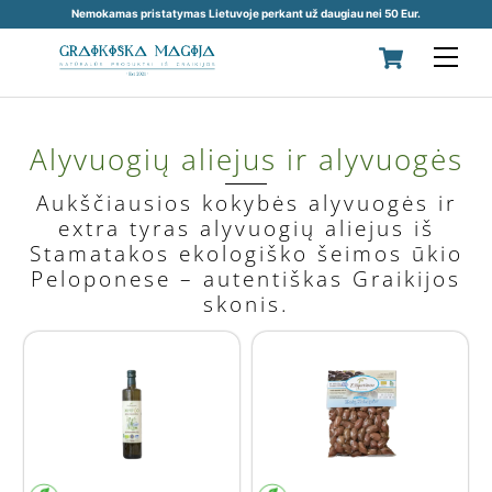
Nemokamas pristatymas Lietuvoje perkant už daugiau nei 50 Eur.
Skip
Cart
Men
to
content
Alyvuogių aliejus ir alyvuogės
Aukščiausios kokybės alyvuogės ir
extra tyras alyvuogių aliejus iš
Stamatakos ekologiško šeimos ūkio
Peloponese – autentiškas Graikijos
skonis.