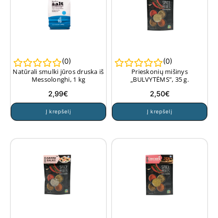
(
0
)
(
0
)
Natūrali smulki jūros druska iš
Prieskonių mišinys
Messolonghi, 1 kg
„BULVYTĖMS”, 35 g.
2,99
€
2,50
€
Į krepšelį
Į krepšelį