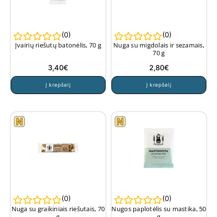
(
0
)
(
0
)
Įvairių riešutų batonėlis, 70 g
Nuga su migdolais ir sezamais,
70 g
3,40
€
2,80
€
Į krepšelį
Į krepšelį
(
0
)
(
0
)
Nuga su graikiniais riešutais, 70
Nugos paplotėlis su mastika, 50
g
g