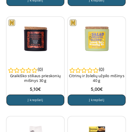
Į krepšelį
Į krepšelį
(
0
)
(
0
)
Graikiško stiliaus prieskonių
Citrinų ir žolelių užpilo mišinys
mišinys 30 g
40 g
5,10
€
5,00
€
Į krepšelį
Į krepšelį