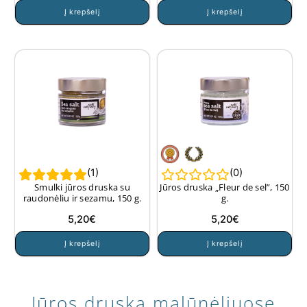
Į krepšelį
Į krepšelį
(
1
)
(
0
)
Smulki jūros druska su
Jūros druska „Fleur de sel”, 150
raudonėliu ir sezamu, 150 g.
g.
5,20
€
5,20
€
Į krepšelį
Į krepšelį
Jūros druska malūnėliuose