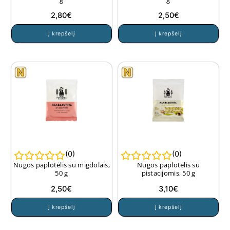
2,80
€
2,50
€
Į krepšelį
Į krepšelį
(
0
)
(
0
)
Nugos paplotėlis su migdolais,
Nugos paplotėlis su
50 g
pistacijomis, 50 g
2,50
€
3,10
€
Į krepšelį
Į krepšelį