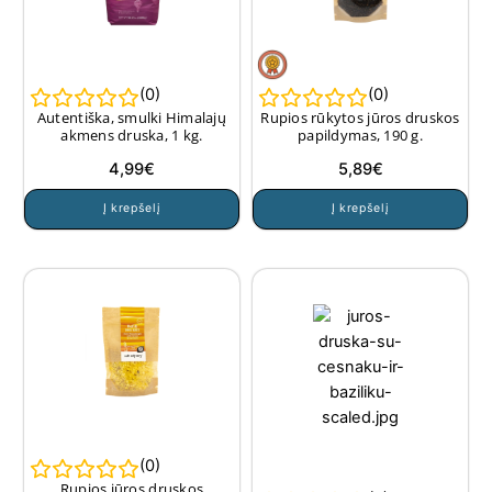
(
0
)
(
0
)
Autentiška, smulki Himalajų
Rupios rūkytos jūros druskos
akmens druska, 1 kg.
papildymas, 190 g.
4,99
€
5,89
€
Į krepšelį
Į krepšelį
(
0
)
Rupios jūros druskos