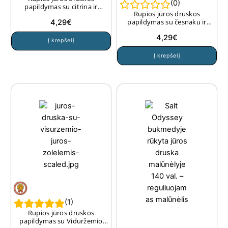
(
0
)
papildymas su citrina ir
Rupios jūros druskos
ciberžole (malūnams) 190 g.
papildymas su česnaku ir
4,29
€
baziliku (malūnams), 180 g.
4,29
€
Į krepšelį
Į krepšelį
(
1
)
Rupios jūros druskos
papildymas su Viduržemio