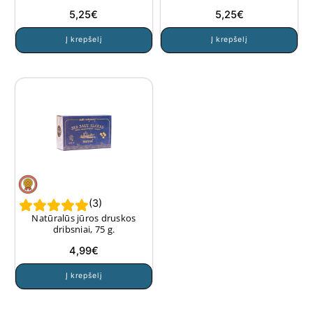
5,25
€
5,25
€
Į krepšelį
Į krepšelį
(
3
)
Natūralūs jūros druskos
dribsniai, 75 g.
4,99
€
Į krepšelį