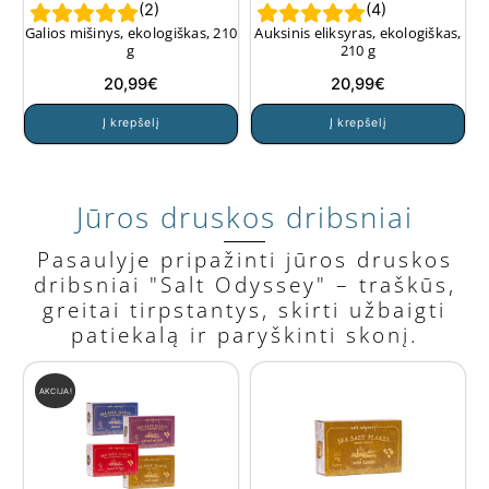
(
2
)
(
4
)
Galios mišinys, ekologiškas, 210
Auksinis eliksyras, ekologiškas,
g
210 g
20,99
€
20,99
€
Į krepšelį
Į krepšelį
Jūros druskos dribsniai
Pasaulyje pripažinti jūros druskos
dribsniai "Salt Odyssey" – traškūs,
greitai tirpstantys, skirti užbaigti
patiekalą ir paryškinti skonį.
AKCIJA!