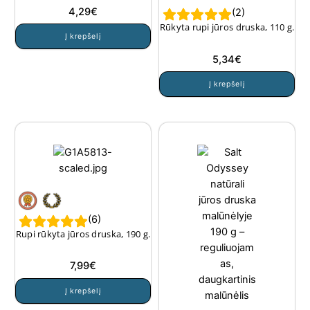
jūros žolelėmis (malūnams)160
4,29
€
g.
(
2
)
Rūkyta rupi jūros druska, 110 g.
Į krepšelį
5,34
€
Į krepšelį
(
6
)
Rupi rūkyta jūros druska, 190 g.
7,99
€
Į krepšelį